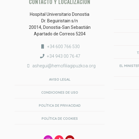
CONTACTO Y LOCALIZACIÓN
Hospital Universitario Donostia
Dr. Beguiristain s/n
20014, Donostia-San Sebastián
Apartado de Correos 5204
+34 600 766 530
T
+34 943 00 76 47
ashegui@hemofiliagipuzkoa.org
EL MINISTE
AVISO LEGAL
CONDICIONES DE USO
POLÍTICA DE PRIVACIDAD
POLÍTICA DE COOKIES