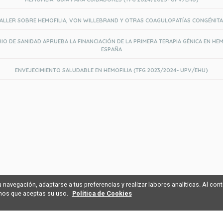
ALLER SOBRE HEMOFILIA, VON WILLEBRAND Y OTRAS COAGULOPATÍAS CONGÉNIT
RIO DE SANIDAD APRUEBA LA FINANCIACIÓN DE LA PRIMERA TERAPIA GÉNICA EN HEM
ESPAÑA
ENVEJECIMIENTO SALUDABLE EN HEMOFILIA (TFG 2023/2024- UPV/EHU)
u navegación, adaptarse a tus preferencias y realizar labores analíticas. Al cont
mos que aceptas su uso.
Política de Cookies