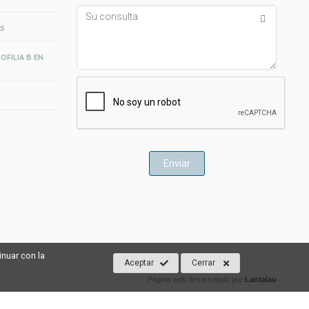
Su
consulta
AS
OFILIA B EN
inuar con la
Aceptar
Cerrar
Página web desarrollada por
Lantalau